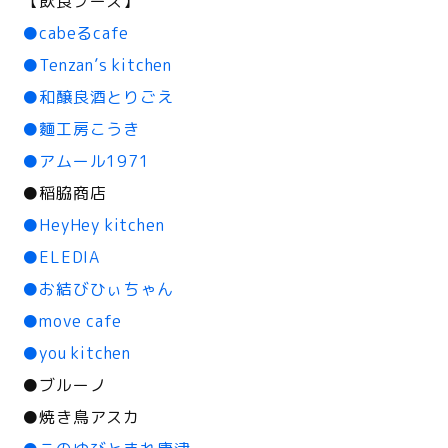
【飲食ブース】
●cabeるcafe
●Tenzan’s kitchen
●和醸良酒とりごえ
●麵工房こうき
●アムール1971
●稲脇商店
●HeyHey kitchen
●ELEDIA
●お結びひぃちゃん
●move cafe
●you kitchen
●ブルーノ
●焼き鳥アスカ