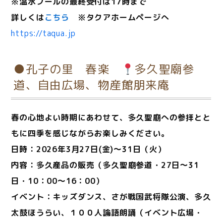
※温水プールの最終受付は17時まで
詳しくは
こちら
※タクアホームページへ
https://taqua.jp
●孔子の里 春楽
多久聖廟参
道、自由広場、物産館朋来庵
春の心地よい時期にあわせて、多久聖廟への参拝とと
もに四季を感じながらお楽しみください。
日時：2026年3月27日(金)～31日（火）
内容：多久産品の販売（多久聖廟参道・27日～31
日・10：00～16：00）
イベント：キッズダンス、さが戦国武将隊公演、多久
太鼓ほうらい、１００人論語朗誦（イベント広場・