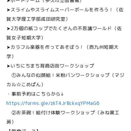
➤ボードゲーム（多久市立図書館）
➤スライムやスライムスーパーボールを作ろう！（佐
賀大学理工学部成田研究室）
➤2万個の紙コップでたくさんの不思議ワールド（佐
賀女子短期大学）
➤カラフル楽器を作ってあそぼう！（西九州短期大
学）
➤いちにちまち育商店街ワークショップ
①みんなの似顔絵！米粉パンワークショップ（マジ
カル☆こめぱん）
・事前予約はこちらから↓
https://forms.gle/zkT4JrBckxqYPMaG6
②お茶碗！絵付け体験ワークショップ（みね窯工
房）