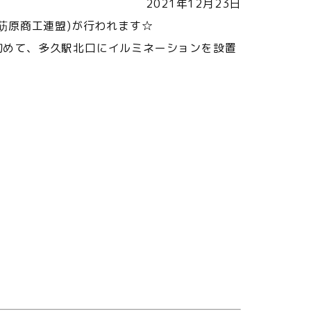
2021年12月23日
催:莇原商工連盟)が行われます☆
初めて、多久駅北口にイルミネーションを設置