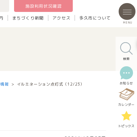
施設利用状況確認
内
まちづくり新聞
アクセス
多久市について
検索
お知らせ
ト情報
イルミネーション点灯式（12/23）
カレンダー
トピックス